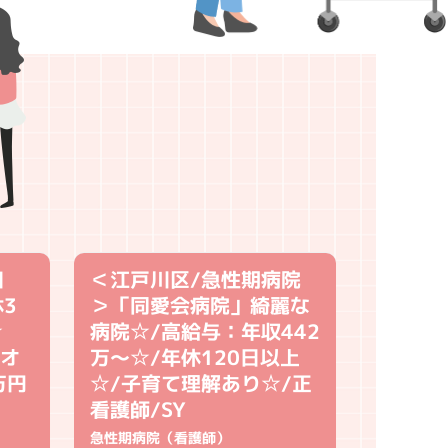
田
＜江戸川区/急性期病院
※月収
3
＞「同愛会病院」綺麗な
ック：
日☆
病院☆/高給与：年収442
分】週
月オ
万～☆/年休120日以上
視鏡 
万円
☆/子育て理解あり☆/正
40代活
看護師/SY
クリニック
急性期病院（看護師）