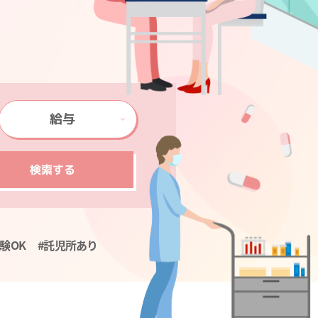
給与
検索する
験OK
#託児所あり