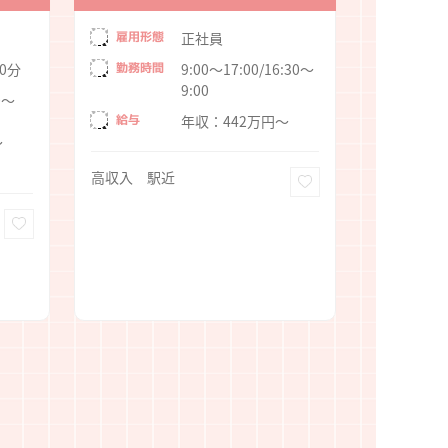
雇用形
雇用形態
正社員
勤務時
0分
勤務時間
9:00～17:00/16:30～
9:00
給与
0～
給与
年収：442万円～
～
オンコール
勤のみ 未
高収入 駅近
社員登用あ