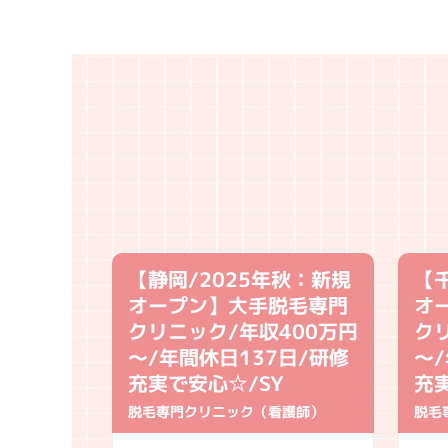
 月収
【静岡/2025年秋：新規
【
駅→京橋
オープン】大手脱毛専門
オ
ック≫
クリニック/年収400万円
ク
週休2日
～/年間休日137日/研修
～/
体制強化
充実で安心☆/SY
充
脱毛専門クリニック（看護師）
脱毛
師）