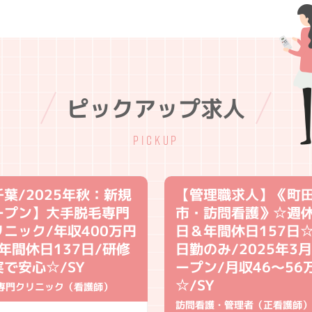
ピックアップ求人
PICKUP
千葉/2025年秋：新規
【管理職求人】《町
ープン】大手脱毛専門
市・訪問看護》☆週休
リニック/年収400万円
日＆年間休日157
年間休日137日/研修
日勤のみ/2025年3
実で安心☆/SY
ープン/月収46～56
☆/SY
専門クリニック（看護師）
訪問看護・管理者（正看護師）