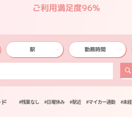
ご利用満足度96%
駅
勤務時間
ード
#残業なし
#日曜休み
#駅近
#マイカー通勤
#未経