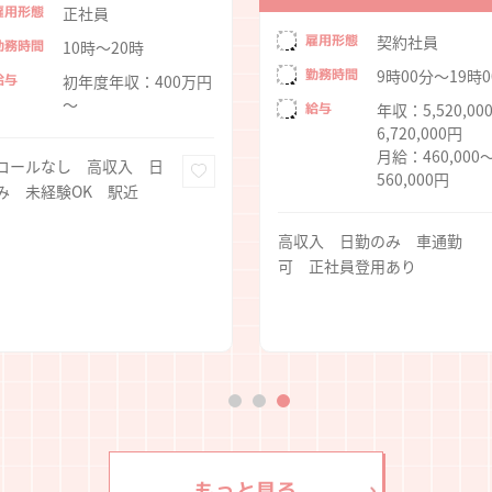
雇用形態
正社員
雇用形態
契約社員
勤務時間
10時～20時
勤務時間
9時00分～19時0
給与
初年度年収：400万円
～
給与
年収：5,520,00
6,720,000円
月給：460,000
コールなし 高収入 日
560,000円
み 未経験OK 駅近
高収入 日勤のみ 車通勤
可 正社員登用あり
もっと見る