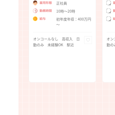
雇用形態
正社員
勤務時間
10時～20時
:00（休憩：
給与
初年度年収：400万円
～
00,000円
0円
オンコールなし 高収入 日
オン
600,000
勤のみ 未経験OK 駅近
勤の
0,000円
 日
近