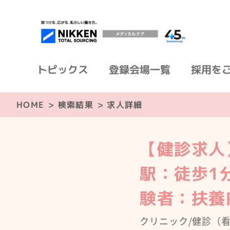
トピックス
登録会場一覧
採用を
HOME
>
検索結果
>
求人詳細
【健診求人
駅：徒歩1分
験者：扶養
クリニック/健診（