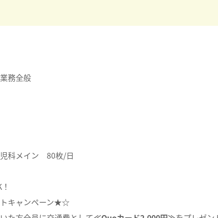
業務全般
児科メイン 80枚/日
K！
ントキャンペーン★☆
いた方全員に交通費として
≪Quoカード2,000円≫
をプレゼン