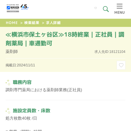
MENU
HOME
>
検索結果
>
求人詳細
≪横浜市保土ヶ谷区≫18時終業｜正社員｜調
剤薬局｜車通勤可
薬剤師
求人先ID:18121104
掲載日:2024/11/11
職務内容
調剤専門薬局における薬剤師業務(正社員)
施設定員数・床数
処方枚数40枚 /日