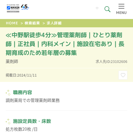
MENU
HOME
>
検索結果
>
求人詳細
≪中野駅徒歩4分≫管理薬剤師｜ひとり薬剤
師｜正社員｜内科メイン｜施設在宅あり｜長
期育成のため若年層の募集
薬剤師
求人先ID:23102606
掲載日:2024/11/11
職務内容
調剤薬局での管理薬剤師業務
施設定員数・床数
処方枚数20枚 /日