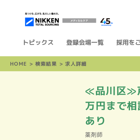
トピックス
登録会場一覧
採用を
HOME
>
検索結果
>
求人詳細
≪品川区≫
万円まで相
あり
薬剤師