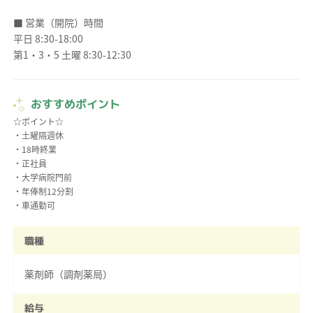
■ 営業（開院）時間
平日 8:30-18:00
第1・3・5 土曜 8:30-12:30
おすすめポイント
☆ポイント☆
・土曜隔週休
・18時終業
・正社員
・大学病院門前
・年俸制12分割
職種
薬剤師（調剤薬局）
給与