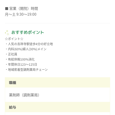
■ 営業（開院）時間
月～土 9:30～19:00
おすすめポイント
☆ポイント☆
・人気の吉祥寺駅徒歩4分の好立地
・内科(60%)婦人(30%)メイン
・正社員
・有給休暇100%消化
・年間休日123～125日
職種
薬剤師（調剤薬局）
給与