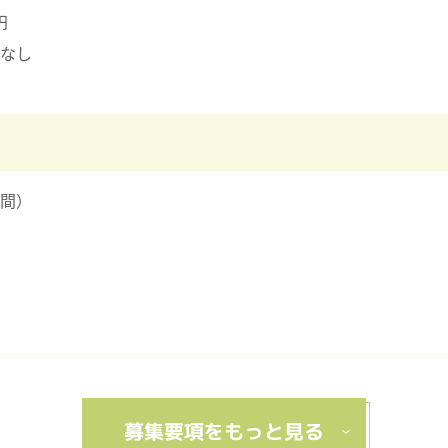
円
なし
時間）