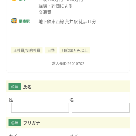
経験・評価による
交通費
地下鉄東西線 荒井駅 徒歩11分
最寄駅
正社員/契約社員
日勤
月給30万円以上
求人先ID:26010702
氏名
必須
姓
名
フリガナ
必須
セイ
メイ