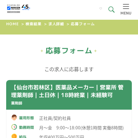
MENU
HOME
>
検索結果
>
求人詳細
>
応募フォーム
応募フォーム
+
+
この求人に応募します
【仙台市若林区】医薬品メーカー｜営業所 管
理薬剤師｜土日休｜18時終業｜未経験可
薬剤師
正社員/契約社員
雇用形態
月～金 9:00～18:00(休憩1時間 実働8時間)
勤務時間
年収400万円～500万円
給与