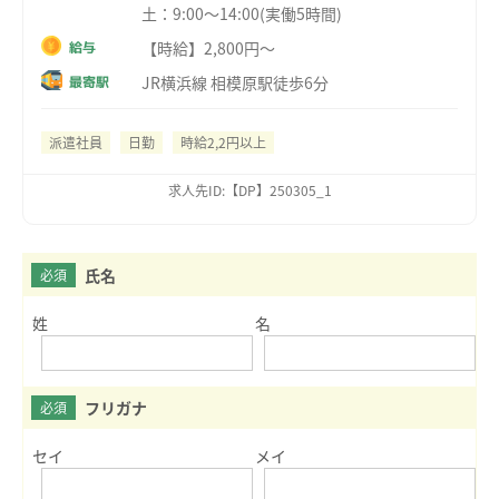
土：9:00～14:00(実働5時間)
【時給】2,800円～
給与
JR横浜線 相模原駅徒歩6分
最寄駅
派遣社員
日勤
時給2,2円以上
求人先ID:【DP】250305_1
氏名
必須
姓
名
フリガナ
必須
セイ
メイ