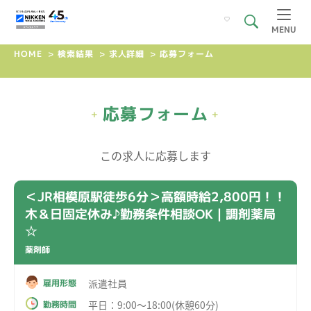
MENU
HOME
>
検索結果
>
求人詳細
>
応募フォーム
応募フォーム
+
+
この求人に応募します
＜JR相模原駅徒歩6分＞高額時給2,800円！！
木＆日固定休み♪勤務条件相談OK｜調剤薬局
☆
薬剤師
派遣社員
雇用形態
平日：9:00～18:00(休憩60分)
勤務時間