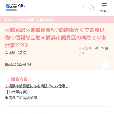
MENU
HOME
>
検索結果
>
求人詳細
≪鶴見駅≫地域密着型♪商店街近くでお買い
物に便利な立地★横浜市鶴見区の病院でのお
仕事です♪
求人先ID:【YK】YK紹
看護師（病院）
_14
掲載日:2022/08/08
職務内容
♪横浜市鶴見区にある病院でのお仕事♪
【お仕事内容】
◆病棟での看護業務