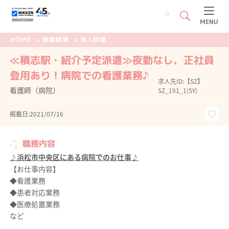
MENU
HOME
>
検索結果
>
求人詳細
≪積志駅・紹介予定派遣≫夜勤なし、正社員
登用あり！病院での看護業務♪
求人先ID:【SZ】
看護師（病院）
SZ_191_1(SY)
掲載日:2021/07/16
職務内容
♪浜松市中央区にある病院でのお仕事♪
【お仕事内容】
◆看護業務
◆患者対応業務
◆医療処置業務
など