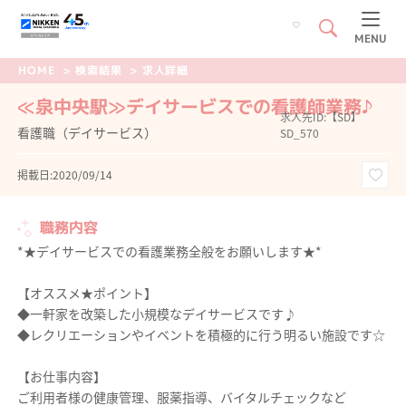
MENU
HOME
>
検索結果
>
求人詳細
≪泉中央駅≫デイサービスでの看護師業務♪
求人先ID:【SD】
看護職（デイサービス）
SD_570
掲載日:2020/09/14
職務内容
*★デイサービスでの看護業務全般をお願いします★*
【オススメ★ポイント】
◆一軒家を改築した小規模なデイサービスです♪
◆レクリエーションやイベントを積極的に行う明るい施設です☆
【お仕事内容】
ご利用者様の健康管理、服薬指導、バイタルチェックなど