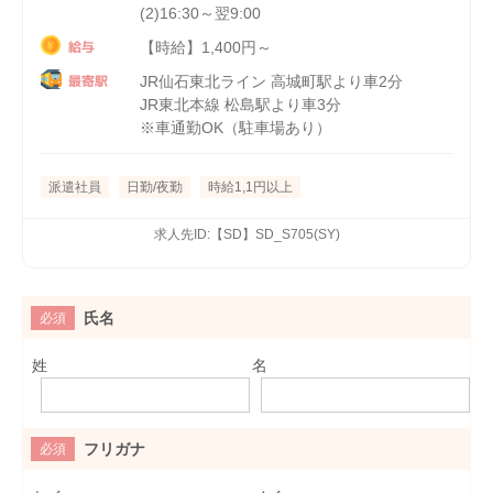
(2)16:30～翌9:00
給与
【時給】1,400円～
最寄駅
JR仙石東北ライン 高城町駅より車2分
JR東北本線 松島駅より車3分
※車通勤OK（駐車場あり）
派遣社員
日勤/夜勤
時給1,1円以上
求人先ID:【SD】SD_S705(SY)
氏名
必須
姓
名
フリガナ
必須