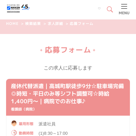
MENU
HOME
>
検索結果
>
求人詳細
>
応募フォーム
応募フォーム
+
+
この求人に応募します
産休代替派遣｜高城町駅徒歩9分☆駐車場完備
◎時短・平日のみ等シフト調整可☆時給
1,400円～｜病院でのお仕事♪
看護師（病院）
雇用形態
派遣社員
勤務時間
(1)8:30～17:00