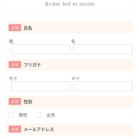
求人先ID:【KZ】KZ_S231(SY)
氏名
必須
姓
名
フリガナ
必須
セイ
メイ
性別
必須
男性
女性
メールアドレス
必須