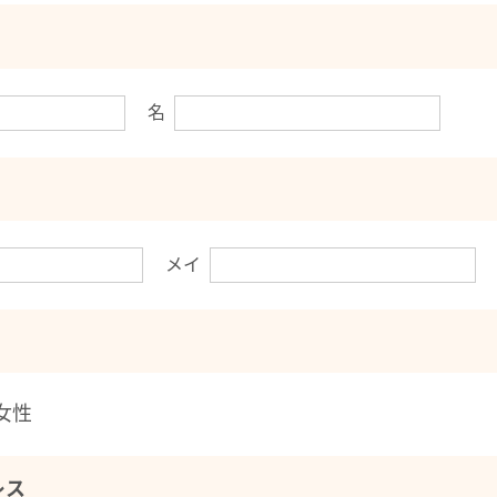
名
メイ
女性
レス