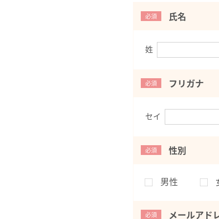
氏名
必須
姓
フリガナ
必須
セイ
性別
必須
男性
メールアド
必須