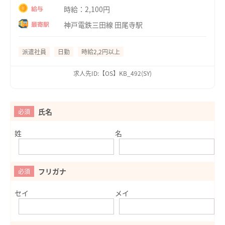
時給：2,100円
給与
神戸電鉄三田線 田尾寺駅
最寄駅
派遣社員
日勤
時給2,2円以上
求人先ID:【OS】KB_492(SY)
氏名
必須
姓
名
フリガナ
必須
セイ
メイ