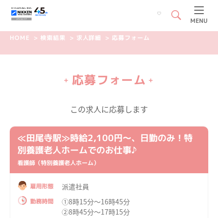
MENU
HOME
>
検索結果
>
求人詳細
>
応募フォーム
応募フォーム
+
+
この求人に応募します
≪田尾寺駅≫時給2,100円～、日勤のみ！特
別養護老人ホームでのお仕事♪
看護師（特別養護老人ホーム）
派遣社員
雇用形態
①8時15分～16時45分
勤務時間
②8時45分～17時15分