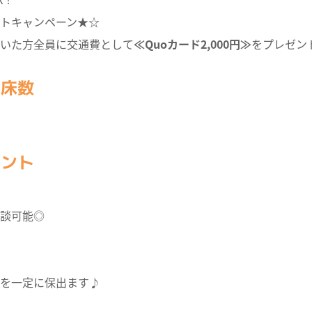
ントキャンペーン★☆
いた方全員に交通費として
≪Quoカード2,000円≫
をプレゼン
・床数
イント
談可能◎
を一定に保出ます♪