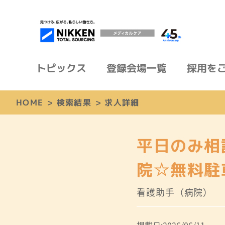
トピックス
登録会場一覧
採用を
HOME
>
検索結果
>
求人詳細
平日のみ相
院☆無料駐
看護助手（病院）