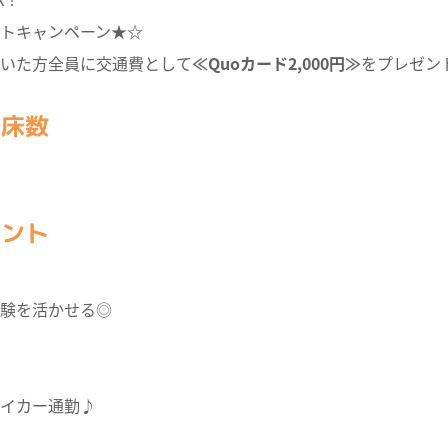
ントキャンペーン★☆
いた方全員に交通費として
≪Quoカード2,000円≫
をプレゼン
・床数
イント
験を活かせる◎
イカー通勤♪