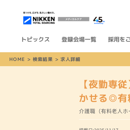
トピックス
登録会場一覧
採用を
HOME
>
検索結果
>
求人詳細
【夜勤専従
かせる◎有
介護職（有料老人ホ