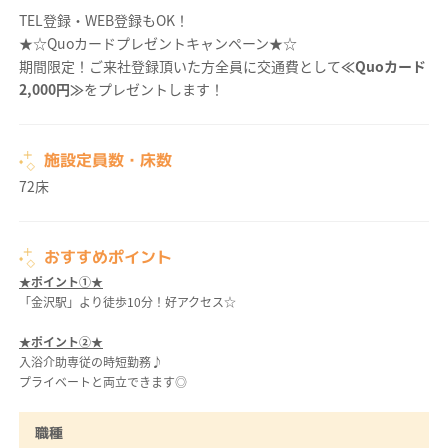
TEL登録・WEB登録もOK！
★☆Quoカードプレゼントキャンペーン★☆
期間限定！ご来社登録頂いた方全員に交通費として
≪Quoカード
2,000円≫
をプレゼントします！
施設定員数・床数
72床
おすすめポイント
★ポイント①★
「金沢駅」より徒歩10分！好アクセス☆
★ポイント②★
入浴介助専従の時短勤務♪
プライベートと両立できます◎
職種