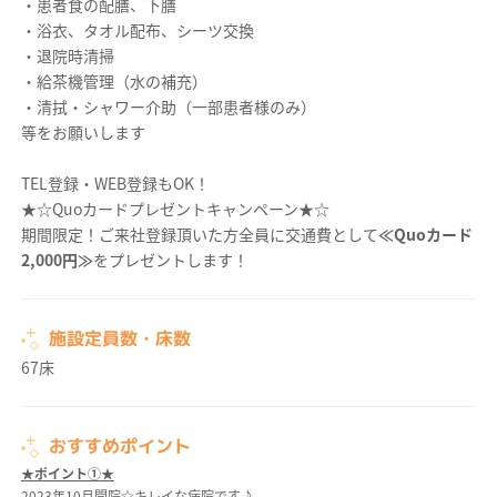
・患者食の配膳、下膳
・浴衣、タオル配布、シーツ交換
・退院時清掃
・給茶機管理（水の補充）
・清拭・シャワー介助（一部患者様のみ）
等をお願いします
TEL登録・WEB登録もOK！
★☆Quoカードプレゼントキャンペーン★☆
期間限定！ご来社登録頂いた方全員に交通費として
≪Quoカード
2,000円≫
をプレゼントします！
施設定員数・床数
67床
おすすめポイント
★ポイント①★
2023年10月開院☆キレイな病院です♪