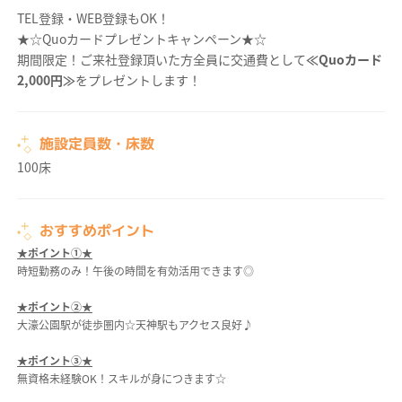
TEL登録・WEB登録もOK！
★☆Quoカードプレゼントキャンペーン★☆
期間限定！ご来社登録頂いた方全員に交通費として
≪Quoカード
2,000円≫
をプレゼントします！
施設定員数・床数
100床
おすすめポイント
★ポイント①★
時短勤務のみ！午後の時間を有効活用できます◎
★ポイント②★
大濠公園駅が徒歩圏内☆天神駅もアクセス良好♪
★ポイント③★
無資格未経験OK！スキルが身につきます☆