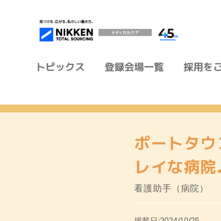
トピックス
登録会場一覧
採用を
HOME
>
検索結果
>
求人詳細
ポートタウ
レイな病院
看護助手（病院）
掲載日:2024/10/25