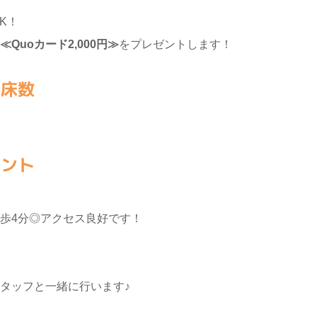
K！
≪Quoカード2,000円≫
をプレゼントします！
・床数
イント
歩4分◎アクセス良好です！
タッフと一緒に行います♪