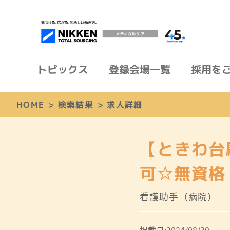
トピックス
登録会場一覧
採用を
HOME
>
検索結果
>
求人詳細
【ときわ台
可☆無資格
看護助手（病院）