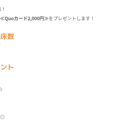
K！
≪Quoカード2,000円≫
をプレゼントします！
・床数
イント
☆
◎