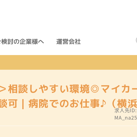
ご検討の企業様へ
運営会社
＞相談しやすい環境◎マイカ
談可｜病院でのお仕事♪（横
求人先ID
MA_na25