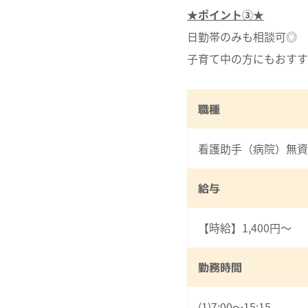
★ポイント③★
日勤帯のみも相談可◎
子育て中の方にもおすす
職種
看護助手（病院）無資
給与
【時給】1,400円～
勤務時間
(1)7:00～15:15