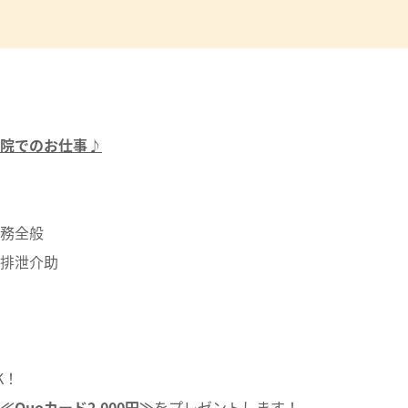
院でのお仕事♪
務全般
排泄介助
K！
≪Quoカード2,000円≫
をプレゼントします！