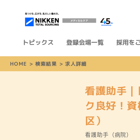
トピックス
登録会場一覧
採用を
HOME
>
検索結果
>
求人詳細
看護助手｜
ク良好！資
区）
看護助手（病院）