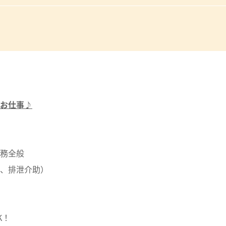
お仕事♪
務全般
、排泄介助）
K！