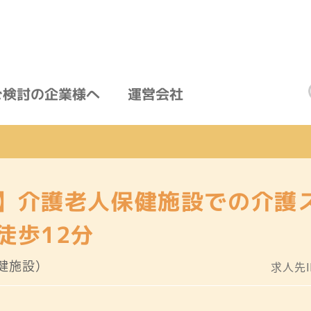
ご検討の企業様へ
運営会社
】介護老人保健施設での介護
徒歩12分
健施設）
求人先ID