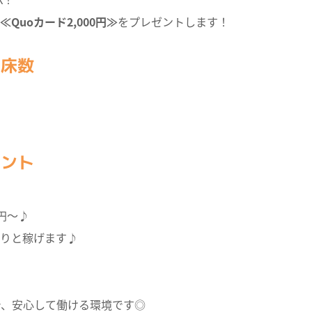
≪Quoカード2,000円≫
をプレゼントします！
・床数
イント
7円～♪
りと稼げます♪
で、安心して働ける環境です◎