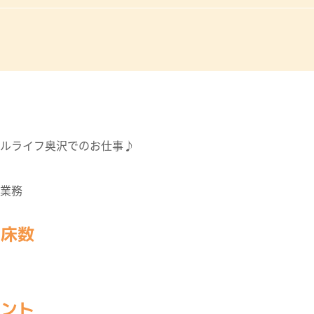
ルライフ奥沢でのお仕事♪
業務
・床数
イント