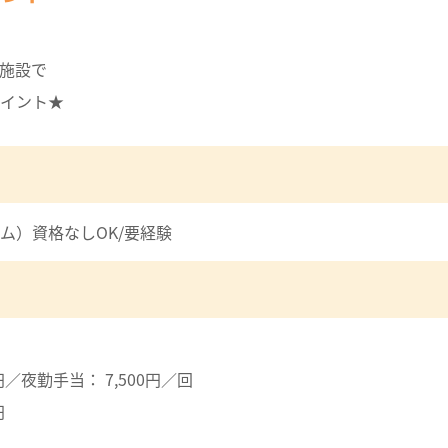
施設で
イント★
ム）資格なしOK/要経験
円／夜勤手当： 7,500円／回
円