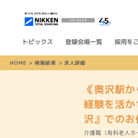
トピックス
登録会場一覧
採用を
HOME
>
検索結果
>
求人詳細
《奥沢駅か
経験を活か
沢』でのお
介護職（有料老人ホ