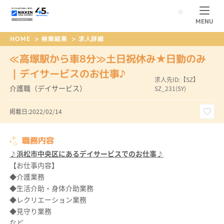
MENU
HOME
>
検索結果
>
求人詳細
≪高塚駅から車8分≫土日祝休み★日勤のみ
｜デイサービスのお仕事♪
求人先ID:【SZ】
介護職（デイサービス）
SZ_231(SY)
掲載日:2022/02/14
職務内容
♪浜松市中央区にあるデイサービスでのお仕事♪
【お仕事内容】
◆介護業務
◆生活介助・身体介助業務
◆レクリエーション業務
◆見守り業務
など