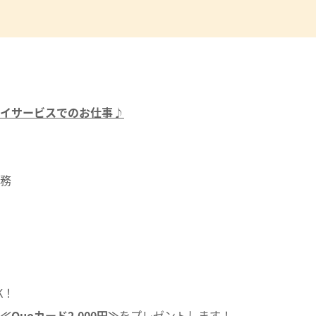
イサービスでのお仕事♪
務
K！
≪Quoカード2,000円≫
をプレゼントします！