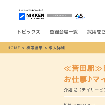
トピックス
登録会場一覧
採用を
HOME
>
検索結果
>
求人詳細
≪誉田駅≫
お仕事♪マ
介護職（デイサービ