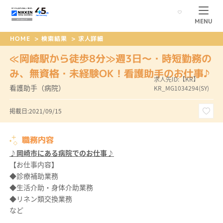
MENU
HOME
>
検索結果
>
求人詳細
≪岡崎駅から徒歩8分≫週3日～・時短勤務の
み、無資格・未経験OK！看護助手のお仕事♪
求人先ID:【KR】
看護助手（病院）
KR_MG1034294(SY)
掲載日:2021/09/15
職務内容
♪岡崎市にある病院でのお仕事♪
【お仕事内容】
◆診療補助業務
◆生活介助・身体介助業務
◆リネン類交換業務
など