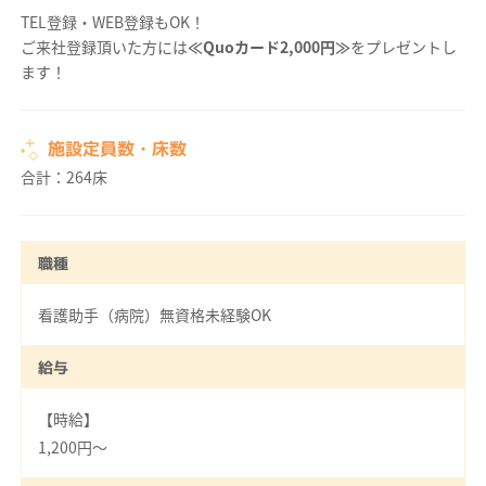
TEL登録・WEB登録もOK！
ご来社登録頂いた方には
≪Quoカード2,000円≫
をプレゼントし
ます！
施設定員数・床数
合計：264床
職種
看護助手（病院）無資格未経験OK
給与
【時給】
1,200円～