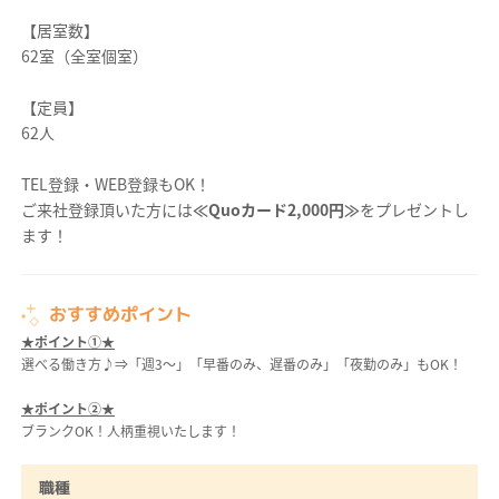
【居室数】
62室（全室個室）
【定員】
62人
TEL登録・WEB登録もOK！
ご来社登録頂いた方には
≪Quoカード2,000円≫
をプレゼントし
ます！
おすすめポイント
★ポイント①★
選べる働き方♪⇒「週3～」「早番のみ、遅番のみ」「夜勤のみ」もOK！
★ポイント②★
ブランクOK！人柄重視いたします！
職種