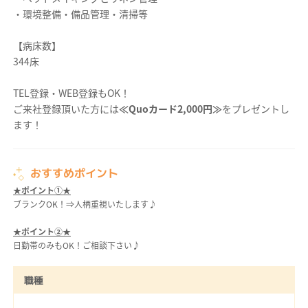
・環境整備・備品管理・清掃等
【病床数】
344床
TEL登録・WEB登録もOK！
ご来社登録頂いた方には
≪Quoカード2,000円≫
をプレゼントし
ます！
おすすめポイント
★ポイント①★
ブランクOK！⇒人柄重視いたします♪
★ポイント②★
日勤帯のみもOK！ご相談下さい♪
職種