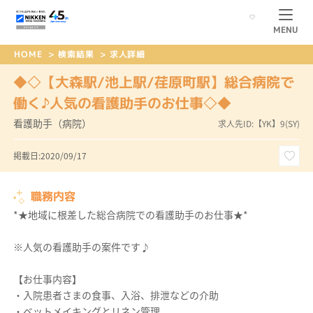
MENU
HOME
>
検索結果
>
求人詳細
◆◇【大森駅/池上駅/荏原町駅】総合病院で
働く♪人気の看護助手のお仕事◇◆
看護助手（病院）
求人先ID:【YK】9(SY)
掲載日:2020/09/17
職務内容
*★地域に根差した総合病院での看護助手のお仕事★*
※人気の看護助手の案件です♪
【お仕事内容】
・入院患者さまの食事、入浴、排泄などの介助
・ベットメイキングとリネン管理