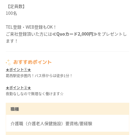
【定員数】
100名
TEL登録・WEB登録もOK！
ご来社登録頂いた方には
≪Quoカード2,000円≫
をプレゼントし
ます！
おすすめポイント
★ポイント①★
葛西駅徒歩圏内！バス停からは徒歩1分！
★ポイント②★
夜勤なしなので無理なく働けます☆
職種
介護職（介護老人保健施設）要資格/要経験