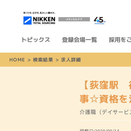
トピックス
登録会場一覧
採用を
HOME
>
検索結果
>
求人詳細
【荻窪駅 
事☆資格を
介護職（デイサービス