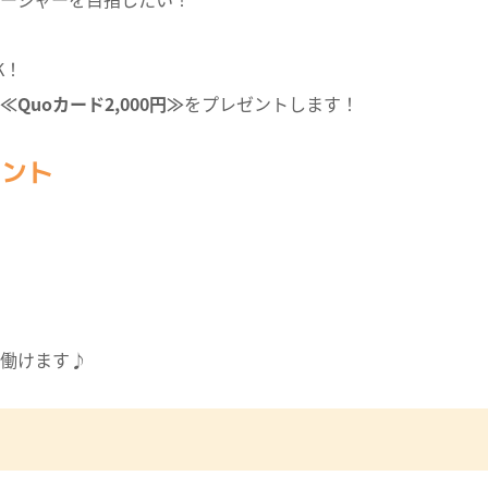
K！
≪Quoカード2,000円≫
をプレゼントします！
イント
働けます♪