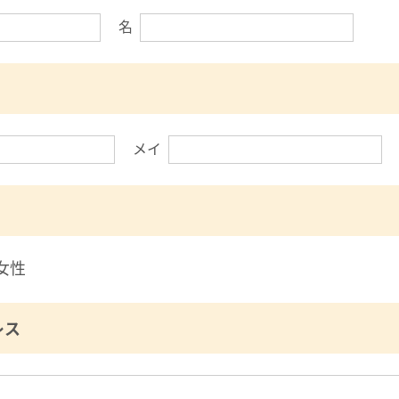
名
メイ
女性
レス