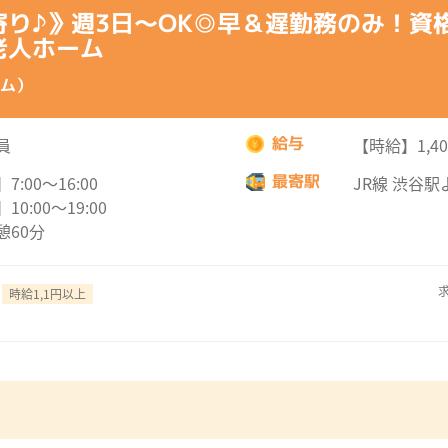
寄り♪》週3日～OK◎早＆遅勤務のみ！資
老人ホーム
ム）
給与
員
【時給】1,4
最寄駅
7:00～16:00
JR線 渋谷駅
10:00～19:00
憩60分
求
時給1,1円以上