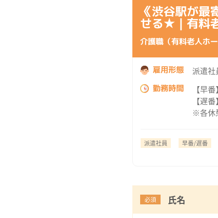
《渋谷駅が最
せる★｜有料
介護職（有料老人ホー
雇用形態
派遣社
勤務時間
【早番】
【遅番】
※各休
派遣社員
早番/遅番
氏名
必須