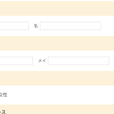
名
メイ
女性
レス