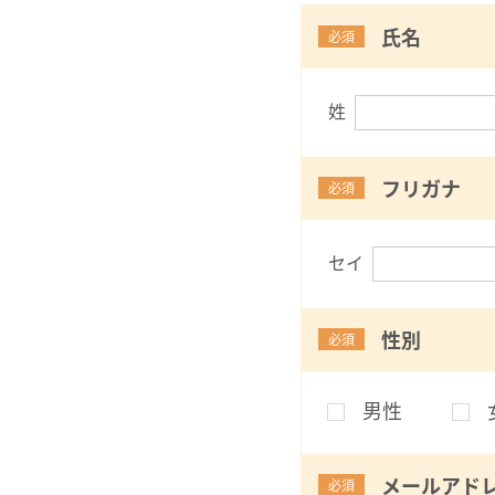
氏名
必須
姓
フリガナ
必須
セイ
性別
必須
男性
メールアド
必須