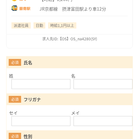
JR京都線 摂津富田駅より車12分
最寄駅
派遣社員
日勤
時給1,1円以上
求人先ID:【OS】OS_na4280(SY)
氏名
必須
姓
名
フリガナ
必須
セイ
メイ
性別
必須