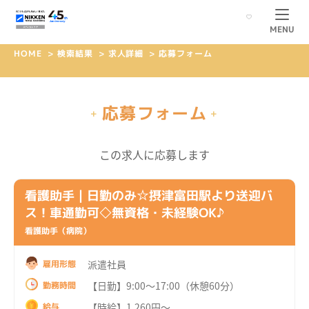
MENU
HOME
>
検索結果
>
求人詳細
>
応募フォーム
応募フォーム
+
+
この求人に応募します
看護助手｜日勤のみ☆摂津富田駅より送迎バ
ス！車通勤可◇無資格・未経験OK♪
看護助手（病院）
派遣社員
雇用形態
【日勤】9:00～17:00（休憩60分）
勤務時間
【時給】1,260円～
給与