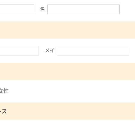
名
メイ
女性
レス