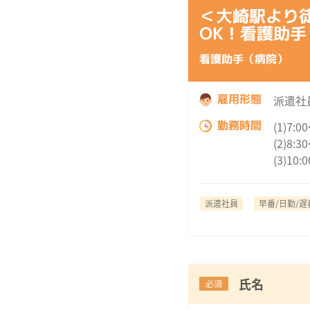
＜大崎駅より
OK！看護助手
看護助手（病院）
雇用形態
派遣社
勤務時間
(1)7:0
(2)8:3
(3)10:
派遣社員
早番/日勤/遅
氏名
必須