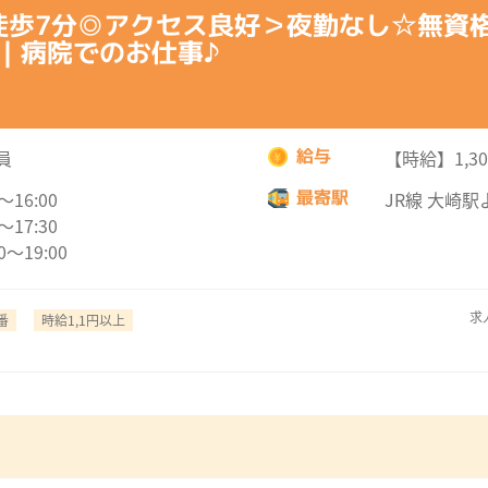
徒歩7分◎アクセス良好＞夜勤なし☆無資
｜病院でのお仕事♪
給与
員
【時給】1,3
最寄駅
0～16:00
JR線 大崎駅
0～17:30
00～19:00
求人
番
時給1,1円以上