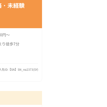
格・未経験
00円～
より徒歩7分
先ID:【SN】SN_na2373(SY)