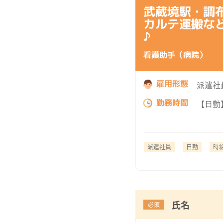
武蔵境駅・調
カルテ運搬な
♪
看護助手（病院）
雇用形態
派遣社
勤務時間
【日勤】
派遣社員
日勤
時給
氏名
必須