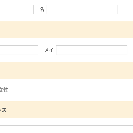
名
メイ
女性
レス