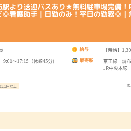
布駅より送迎バスあり★無料駐車場完備！
ど◎看護助手｜日勤のみ！平日の勤務◎｜
給与
員
【時給】1,3
最寄駅
9:00～17:15（休憩45分)
京王線 調布
JR中央本線
求
1,1円以上