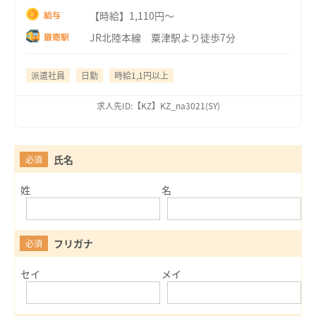
【時給】1,110円～
給与
JR北陸本線 粟津駅より徒歩7分
最寄駅
派遣社員
日勤
時給1,1円以上
求人先ID:【KZ】KZ_na3021(SY)
氏名
必須
姓
名
フリガナ
必須
セイ
メイ