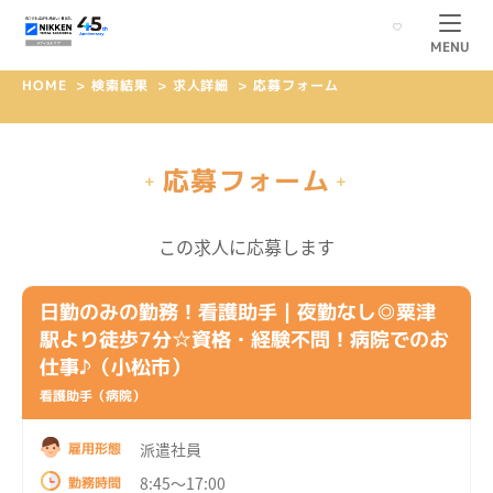
MENU
HOME
>
検索結果
>
求人詳細
>
応募フォーム
応募フォーム
+
+
この求人に応募します
日勤のみの勤務！看護助手｜夜勤なし◎粟津
駅より徒歩7分☆資格・経験不問！病院でのお
仕事♪（小松市）
看護助手（病院）
派遣社員
雇用形態
8:45～17:00
勤務時間