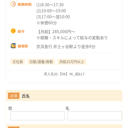
(1)8:30～17:30
勤務時間
(2)10:00～19:00
(3)17:00～翌10:00
※休憩60分
【月給】285,000円～
給与
※経験・スキルによって給与の変動あり
京浜急行 井土ヶ谷駅より徒歩9分
最寄駅
正社員
日勤/遅番/夜勤
月給25万円以上
求人先ID:【YK】YK_紹817
氏名
必須
姓
名