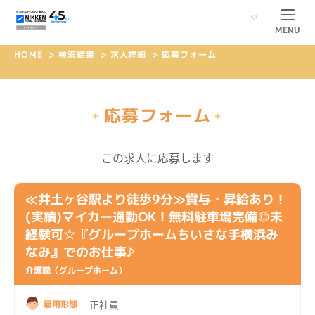
MENU
HOME
>
検索結果
>
求人詳細
>
応募フォーム
応募フォーム
+
+
この求人に応募します
≪井土ヶ谷駅より徒歩9分≫賞与・昇給あり！
(実績)マイカー通勤OK！無料駐車場完備◎未
経験可☆『グループホームちいさな手横浜み
なみ』でのお仕事♪
介護職（グループホーム）
正社員
雇用形態