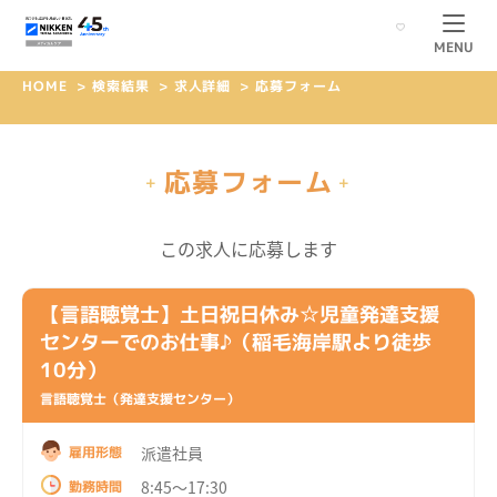
MENU
HOME
>
検索結果
>
求人詳細
>
応募フォーム
応募フォーム
+
+
この求人に応募します
【言語聴覚士】土日祝日休み☆児童発達支援
センターでのお仕事♪（稲毛海岸駅より徒歩
10分）
言語聴覚士（発達支援センター）
派遣社員
雇用形態
8:45～17:30
勤務時間