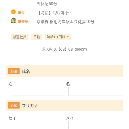
※休憩60分
【時給】1,920円～
給与
京葉線 稲毛海岸駅より徒歩10分
最寄駅
派遣社員
日勤
時給1,1円以上
求人先ID:【CB】CB_S66(SY)
氏名
必須
姓
名
フリガナ
必須
セイ
メイ