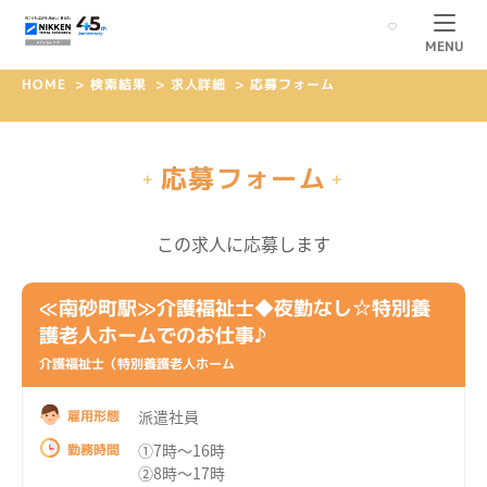
MENU
HOME
>
検索結果
>
求人詳細
>
応募フォーム
応募フォーム
+
+
この求人に応募します
≪南砂町駅≫介護福祉士◆夜勤なし☆特別養
護老人ホームでのお仕事♪
介護福祉士（特別養護老人ホーム
派遣社員
雇用形態
①7時～16時
勤務時間
②8時～17時