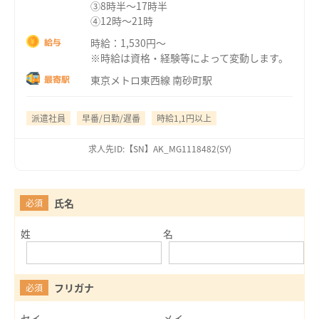
③8時半～17時半
④12時～21時
時給：1,530円～
給与
※時給は資格・経験等によって変動します。
東京メトロ東西線 南砂町駅
最寄駅
派遣社員
早番/日勤/遅番
時給1,1円以上
求人先ID:【SN】AK_MG1118482(SY)
氏名
必須
姓
名
フリガナ
必須
セイ
メイ