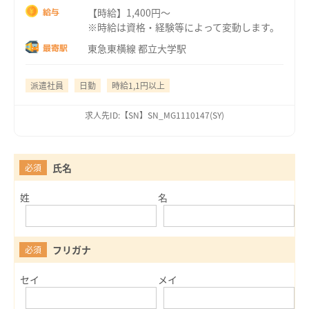
【時給】1,400円～
給与
※時給は資格・経験等によって変動します。
東急東横線 都立大学駅
最寄駅
派遣社員
日勤
時給1,1円以上
求人先ID:【SN】SN_MG1110147(SY)
氏名
必須
姓
名
フリガナ
必須
セイ
メイ