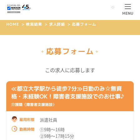
MENU
HOME
>
検索結果
>
求人詳細
>
応募フォーム
応募フォーム
+
+
この求人に応募します
≪都立大学駅から徒歩7分≫日勤のみ☆無資
格・未経験OK！障害者支援施設でのお仕事♪
介護職（障害者支援施設）
派遣社員
雇用形態
①9時～16時
勤務時間
②9時～17時15分