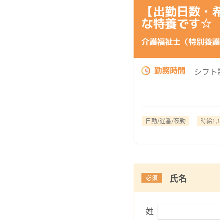
【出勤日数・
な特養です☆
介護福祉士（特別養護
勤務時間
シフト
日勤/遅番/夜勤
時給1,
氏名
必須
姓