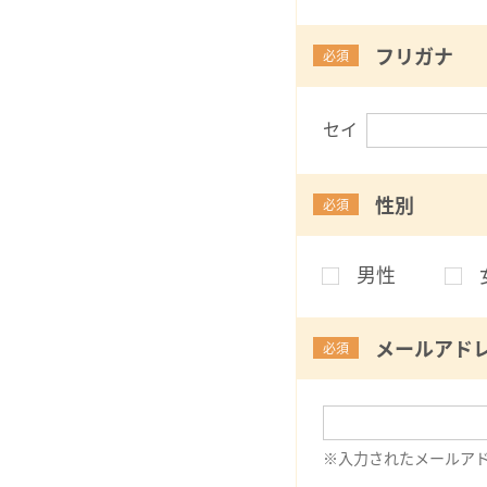
フリガナ
必須
セイ
性別
必須
男性
メールアド
必須
※入力されたメールア