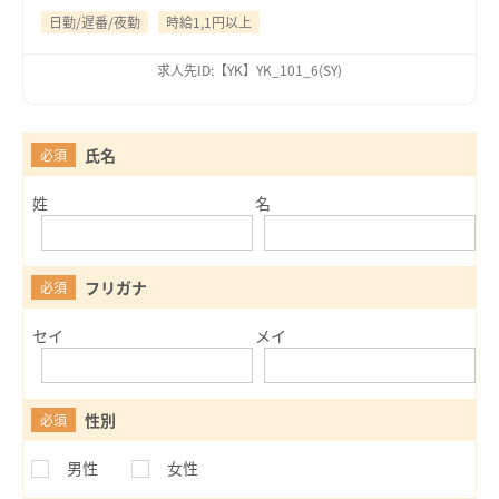
日勤/遅番/夜勤
時給1,1円以上
求人先ID:【YK】YK_101_6(SY)
氏名
必須
姓
名
フリガナ
必須
セイ
メイ
性別
必須
男性
女性