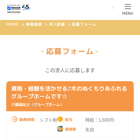
MENU
HOME
>
検索結果
>
求人詳細
>
応募フォーム
応募フォーム
+
+
この求人に応募します
資格・経験を活かせる♪木のぬくもりあふれる
グループホームです☆
介護福祉士（グループホーム）
シフト制
時給：1,600円
勤務時間
給与
矢向
最寄駅