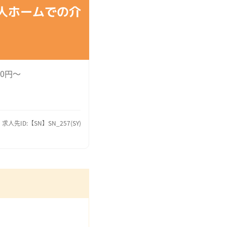
人ホームでの介
00円～
求人先ID:【SN】SN_257(SY)