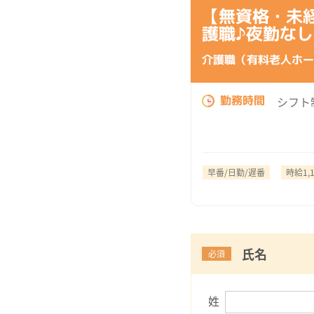
【無資格・未
護職♪夜勤なし
介護職（有料老人ホー
勤務時間
シフト
早番/日勤/遅番
時給1,
氏名
必須
姓