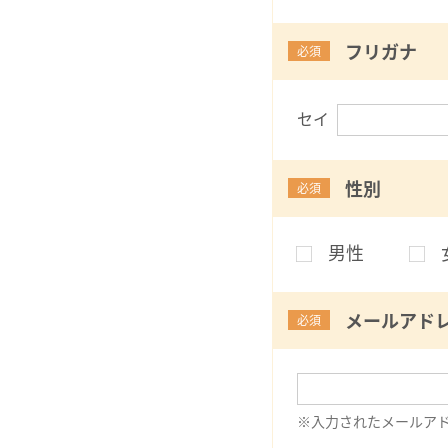
フリガナ
必須
セイ
性別
必須
男性
メールアド
必須
※入力されたメールア