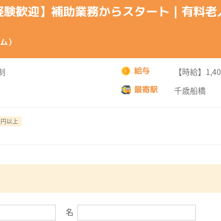
経験歓迎】補助業務からスタート｜有料老
ム）
給与
制
【時給】1,4
最寄駅
千歳船橋
1円以上
名