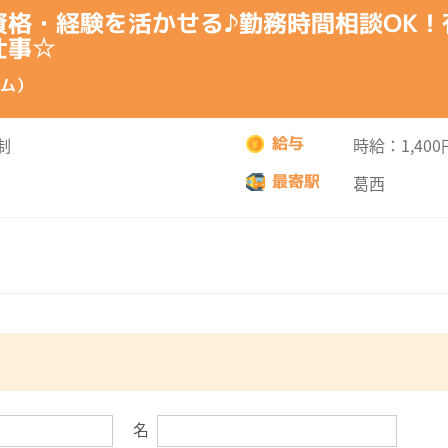
資格・経験を活かせる♪勤務時間相談OK！
仕事☆
ム）
給与
制
時給：1,400
最寄駅
葛西
名